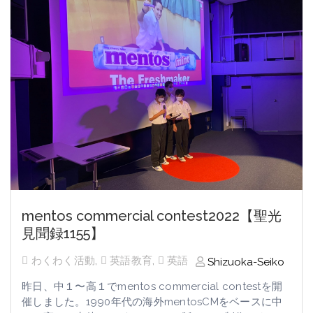
mentos commercial contest2022【聖光
見聞録1155】
わくわく活動
,
英語教育
,
英語
Shizuoka-Seiko
昨日、中１〜高１でmentos commercial contestを開
催しました。1990年代の海外mentosCMをベースに中