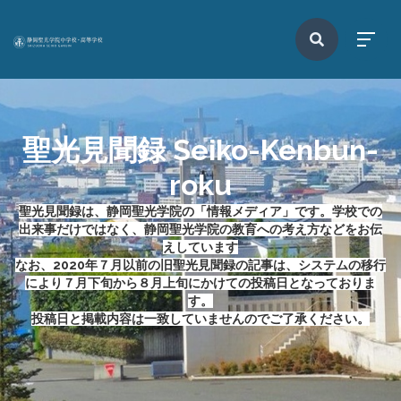
聖光見聞録 Seiko-Kenbun-
roku
聖光見聞録は、静岡聖光学院の「情報メディア」です。学校での
出来事だけではなく、静岡聖光学院の教育への考え方などをお伝
えしています
なお、2020年７月以前の旧聖光見聞録の記事は、
システムの移行
により
７月下旬から８月上旬にかけての投稿日となっておりま
す。
投稿日と掲載内容は一致していませんのでご了承ください。