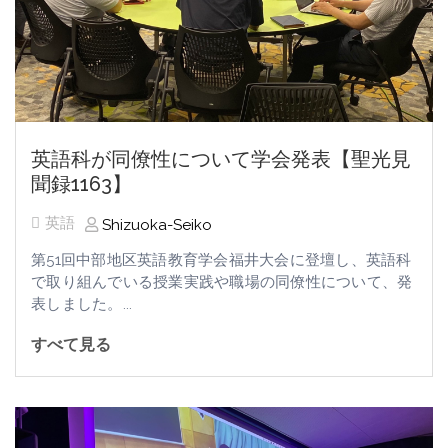
英語科が同僚性について学会発表【聖光見
聞録1163】
英語
Shizuoka-Seiko
第51回中部地区英語教育学会福井大会に登壇し、英語科
で取り組んでいる授業実践や職場の同僚性について、発
表しました。...
すべて見る