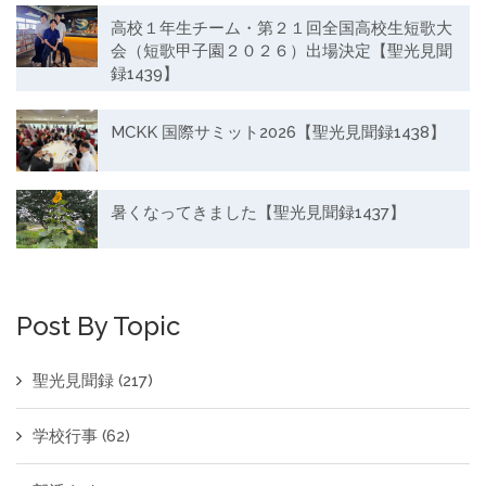
高校１年生チーム・第２１回全国高校生短歌大
会（短歌甲子園２０２６）出場決定【聖光見聞
録1439】
MCKK 国際サミット2026【聖光見聞録1438】
暑くなってきました【聖光見聞録1437】
Post By Topic
聖光見聞録
(217)
学校行事
(62)