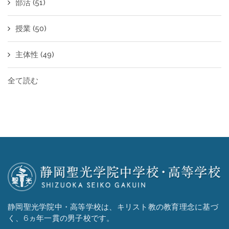
部活
(51)
授業
(50)
主体性
(49)
全て読む
静岡聖光学院中・高等学校は、キリスト教の教育理念に基づ
く、6ヵ年一貫の男子校です。