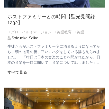
ホストファミリーとの時間【聖光見聞録
1232】
グローバルイマ―ジョン
,
英語教育
,
英語
Shizuoka-Seiko
生徒たちがホストファミリー宅に泊まるようになってか
ら、朝の送迎の後、互いにハグをしている姿も見られま
した。 「昨日は日本の音楽のことを聞かれたから、日
本の音楽を一緒に聞いて、音楽について話しました」...
すべて見る