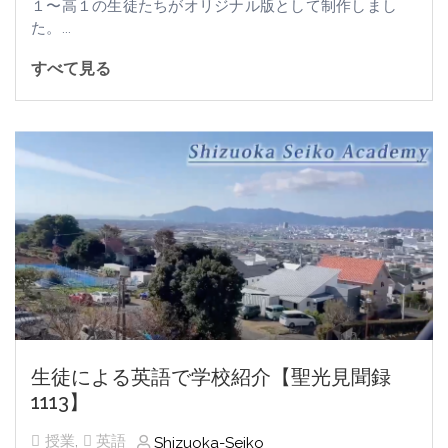
１〜高１の生徒たちがオリジナル版として制作しまし
た。...
すべて見る
生徒による英語で学校紹介【聖光見聞録
1113】
授業
,
英語
Shizuoka-Seiko