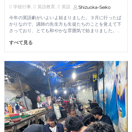
学校行事
,
英語教育
,
英語
Shizuoka-Seiko
今年の英語劇がいよいよ始まりました。３月に行ったば
かりなので、講師の先生方も生徒たちのことを覚えて下
さっており、とても和やかな雰囲気で始まりました。...
すべて見る