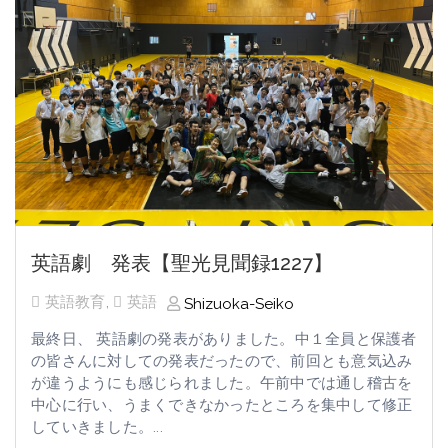
英語劇 発表【聖光見聞録1227】
英語教育
,
英語
Shizuoka-Seiko
最終日、 英語劇の発表がありました。中１全員と保護者
の皆さんに対しての発表だったので、前回とも意気込み
が違うようにも感じられました。午前中では通し稽古を
中心に行い、うまくできなかったところを集中して修正
していきました。...