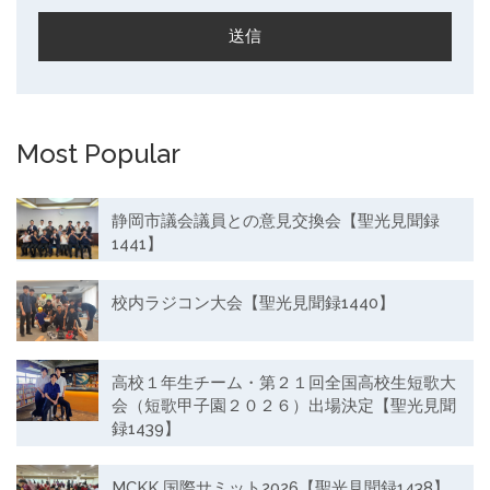
Most Popular
静岡市議会議員との意見交換会【聖光見聞録
1441】
校内ラジコン大会【聖光見聞録1440】
高校１年生チーム・第２１回全国高校生短歌大
会（短歌甲子園２０２６）出場決定【聖光見聞
録1439】
MCKK 国際サミット2026【聖光見聞録1438】