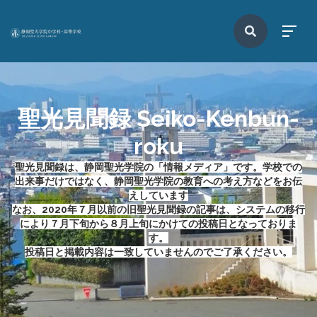
聖光見聞録 Seiko-Kenbun-
roku
聖光見聞録は、静岡聖光学院の「情報メディア」です。学校での
出来事だけではなく、静岡聖光学院の教育への考え方などをお伝
えしています
なお、2020年７月以前の旧聖光見聞録の記事は、
システムの移行
により
７月下旬から８月上旬にかけての投稿日となっておりま
す。
投稿日と掲載内容は一致していませんのでご了承ください。