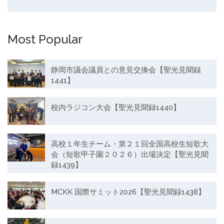
Most Popular
静岡市議会議員との意見交換会【聖光見聞録
1441】
校内ラジコン大会【聖光見聞録1440】
高校１年生チーム・第２１回全国高校生短歌大
会（短歌甲子園２０２６）出場決定【聖光見聞
録1439】
MCKK 国際サミット2026【聖光見聞録1438】