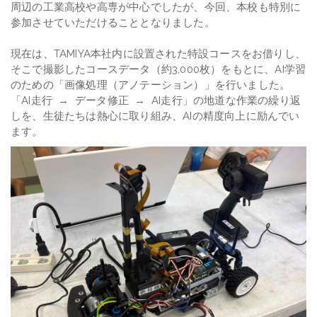
周辺の工業高校や高専が中心でしたが、今回、本校も特別に
参加させていただけることとなりました。
現在は、TAMIYA本社内に設置された特設コースをお借りし、
そこで撮影したコースデータ（約3,000枚）をもとに、AI学習
のための「画像処理（アノテーション）」を行いました。
「AI走行 → データ修正 → AI走行」の地道な作業の繰り返
しを、生徒たちは熱心に取り組み、AIの精度向上に励んでい
ます。