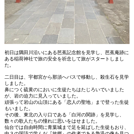
初日は隅田川沿いにある芭蕉記念館を見学し、芭蕉庵跡に
ある稲荷神社で旅の安全を祈念して旅がスタートしまし
た。
二日目は、宇都宮から那須へバスで移動し、殺生石を見学
しました。
鼻につく硫黄のにおいに生徒たちはたじろいでいました
が、岩の迫力に見入っていました。
頑張って岩山の山頂にある「恋人の聖地」まで登った生徒
もいました。
その後、東北の入り口である「白河の関跡」を見学し、
数々の歌人たちの憧れに思いをはせました。
仙台では自由時間に青葉城まで足を延ばした生徒もおり、
中３の国語で学んだ『故郷』の作者である魯迅の像を見つ