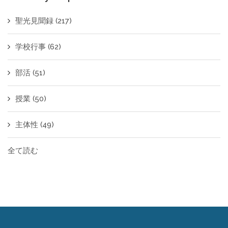
聖光見聞録
(217)
学校行事
(62)
部活
(51)
授業
(50)
主体性
(49)
全て読む