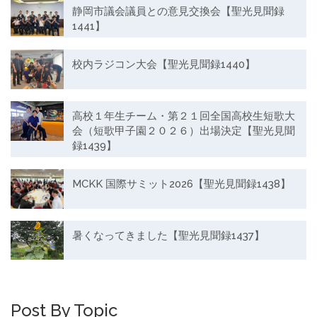
静岡市議会議員との意見交換会【聖光見聞録
1441】
校内ラジコン大会【聖光見聞録1440】
高校１年生チーム・第２１回全国高校生短歌大
会（短歌甲子園２０２６）出場決定【聖光見聞
録1439】
MCKK 国際サミット2026【聖光見聞録1438】
暑くなってきました【聖光見聞録1437】
Post By Topic