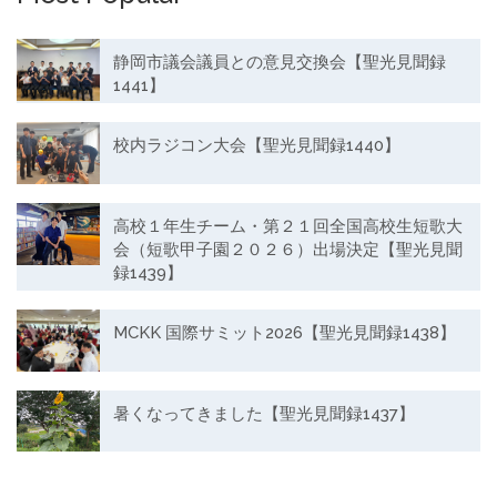
静岡市議会議員との意見交換会【聖光見聞録
1441】
校内ラジコン大会【聖光見聞録1440】
高校１年生チーム・第２１回全国高校生短歌大
会（短歌甲子園２０２６）出場決定【聖光見聞
録1439】
MCKK 国際サミット2026【聖光見聞録1438】
暑くなってきました【聖光見聞録1437】