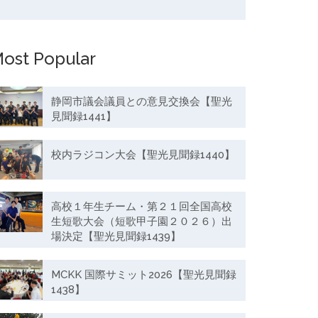
ost Popular
静岡市議会議員との意見交換会【聖光
見聞録1441】
校内ラジコン大会【聖光見聞録1440】
高校１年生チーム・第２１回全国高校
生短歌大会（短歌甲子園２０２６）出
場決定【聖光見聞録1439】
MCKK 国際サミット2026【聖光見聞録
1438】