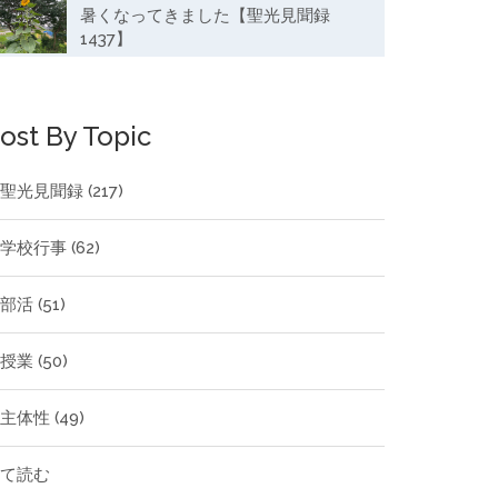
暑くなってきました【聖光見聞録
1437】
ost By Topic
聖光見聞録
(217)
学校行事
(62)
部活
(51)
授業
(50)
主体性
(49)
全て読む