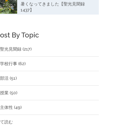
暑くなってきました【聖光見聞録
1437】
ost By Topic
聖光見聞録
(217)
学校行事
(62)
部活
(51)
授業
(50)
主体性
(49)
全て読む