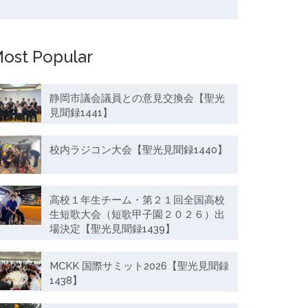
ost Popular
静岡市議会議員との意見交換会【聖光
見聞録1441】
校内ラジコン大会【聖光見聞録1440】
高校１年生チーム・第２１回全国高校
生短歌大会（短歌甲子園２０２６）出
場決定【聖光見聞録1439】
MCKK 国際サミット2026【聖光見聞録
1438】